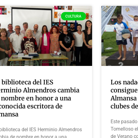
CULTURA
 biblioteca del IES
Los nada
rminio Almendros cambia
consigue
 nombre en honor a una
Almansa 
conocida escritora de
clubes de
mansa
Este pasado 
Tomelloso e
biblioteca del IES Herminio Almendros
de Verano co
bia de nombre en honor a una