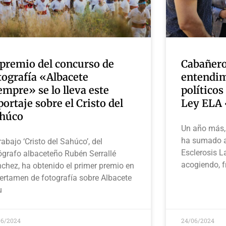
 premio del concurso de
Cabañero
tografía «Albacete
entendim
empre» se lo lleva este
políticos
portaje sobre el Cristo del
Ley ELA 
húco
Un año más, 
ha sumado al
trabajo ‘Cristo del Sahúco’, del
Esclerosis L
ógrafo albaceteño Rubén Serrallé
acogiendo, fr
chez, ha obtenido el primer premio en
certamen de fotografía sobre Albacete
u
06/2024
24/06/2024