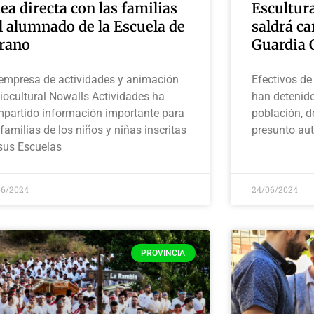
nea directa con las familias
Escultura
l alumnado de la Escuela de
saldrá ca
rano
Guardia C
empresa de actividades y animación
Efectivos de
iocultural Nowalls Actividades ha
han detenid
partido información importante para
población, 
 familias de los niños y niñas inscritas
presunto aut
sus Escuelas
06/2024
24/06/2024
PROVINCIA