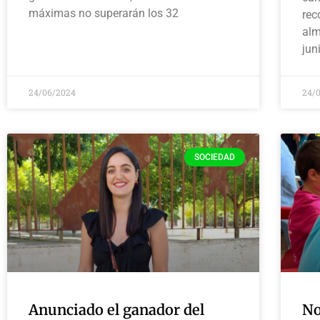
máximas no superarán los 32
rec
alm
jun
24/06/2024
24/
SOCIEDAD
Anunciado el ganador del
No