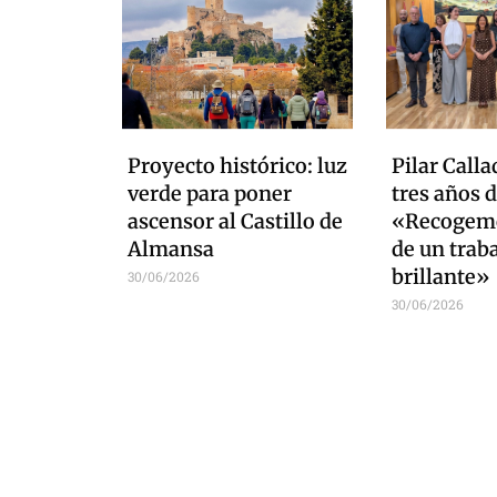
Proyecto histórico: luz
Pilar Calla
verde para poner
tres años d
ascensor al Castillo de
«Recogemo
Almansa
de un trab
brillante»
30/06/2026
30/06/2026