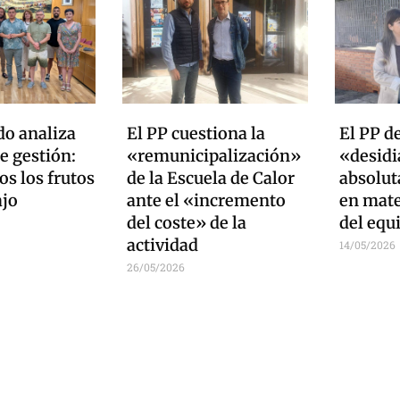
do analiza
El PP cuestiona la
El PP d
e gestión:
«remunicipalización»
«desidia
s los frutos
de la Escuela de Calor
absolut
ajo
ante el «incremento
en mate
del coste» de la
del equ
actividad
14/05/2026
26/05/2026