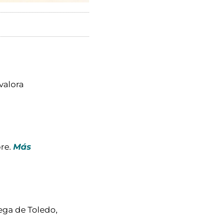
valora
bre.
Más
ega de Toledo,