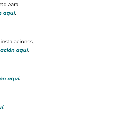
ete para
n aquí
.
instalaciones,
ación aquí
.
ón aquí
.
uí
.