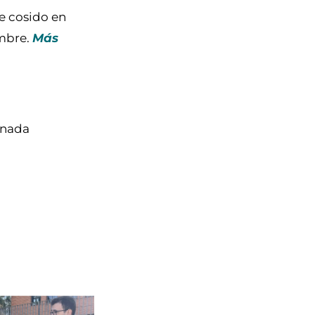
e cosido en
embre.
Más
rnada