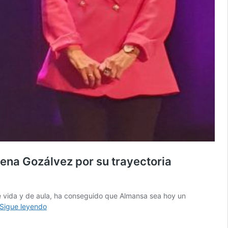
lena Gozálvez por su trayectoria
de vida y de aula, ha conseguido que Almansa sea hoy un
La
Sigue leyendo
docente
que