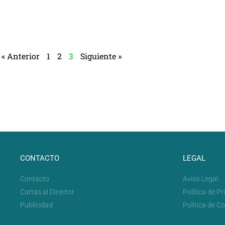
« Anterior
1
2
3
Siguiente »
CONTACTO
LEGAL
Contacto
Aviso Legal
Cartas al Director
Política de P
Publicidad
Política de C