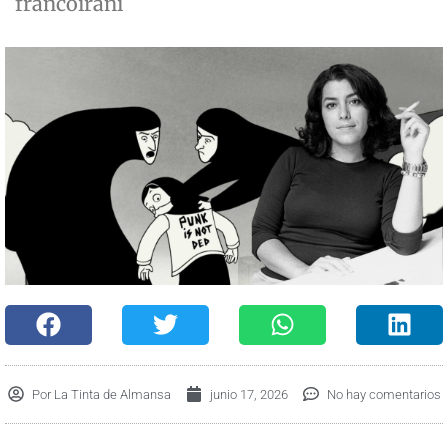
francoiraní
Por
La Tinta de Almansa
junio 17, 2026
No hay comentarios