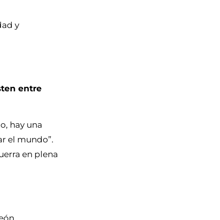
dad y
sten entre
o, hay una
ar el mundo”.
uerra en plena
León,