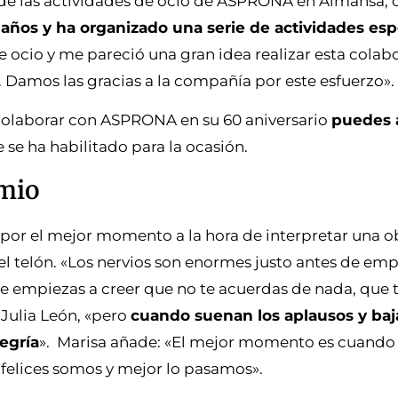
 de las actividades de ocio de ASPRONA en Almansa,
os y ha organizado una serie de actividades esp
 ocio y me pareció una gran idea realizar esta colab
 Damos las gracias a la compañía por este esfuerzo».
s colaborar con ASPRONA en su 60 aniversario
puedes 
 se ha habilitado para la ocasión.
emio
or el mejor momento a la hora de interpretar una obr
el telón. «Los nervios son enormes justo antes de emp
te empiezas a creer que no te acuerdas de nada, que 
 Julia León, «pero
cuando suenan los aplausos y baja
egría
».
Marisa añade: «El mejor momento es cuando
 felices somos y mejor lo pasamos».