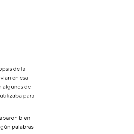
opsis de la
lvían en esa
n algunos de
 utilizaba para
acabaron bien
según palabras