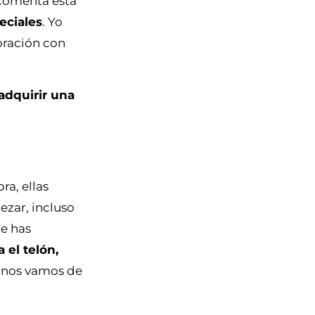
 comenta esta
eciales
. Yo
oración con
adquirir una
a, ellas
ezar, incluso
te has
 el telón,
 nos vamos de