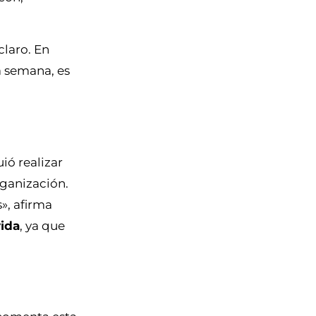
claro. En
a semana, es
ió realizar
rganización.
», afirma
ida
, ya que