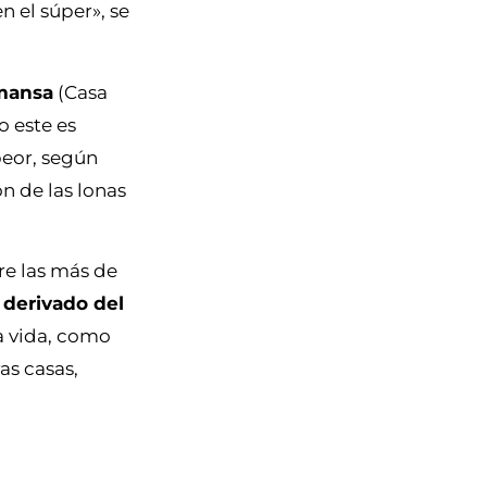
 el súper», se
lmansa
(Casa
o este es
peor, según
ón de las lonas
re las más de
 derivado del
a vida, como
as casas,