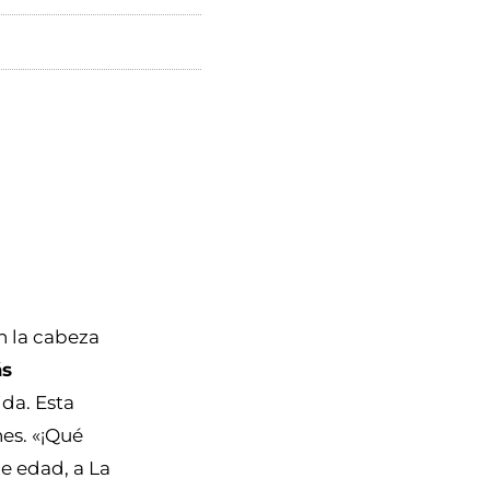
n la cabeza
ás
ida. Esta
nes.
«¡Qué
de edad, a La