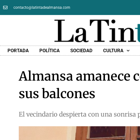
contacto@latintadealmansa.com
PORTADA
POLÍTICA
SOCIEDAD
CULTURA
Almansa amanece co
sus balcones
El vecindario despierta con una sonris