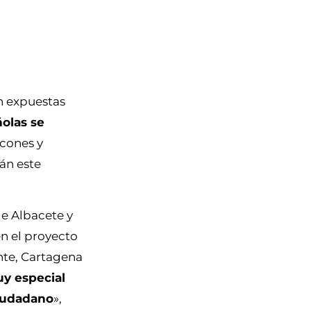
án expuestas
olas se
cones y
án este
de Albacete y
en el proyecto
nte, Cartagena
y especial
ciudadano
»,