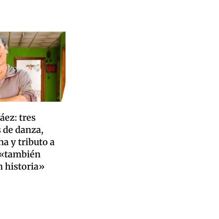
áez: tres
 de danza,
na y tributo a
 «también
n historia»