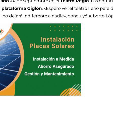
bado 20
de septiembre en el
Teatro Regio
. Las entra
la plataforma Giglon
. «Espero ver el teatro lleno para 
 no dejará indiferente a nadie», concluyó Alberto Ló