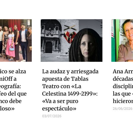
ico se alza
La audaz y arriesgada
Ana Arr
miOff a
apuesta de Tablas
décadas
ografía:
Teatro con «La
discipli
feo del que
Celestina 1499-2199»:
las que
enco debe
«Va a ser puro
hiciero
lloso»
espectáculo»
26/06/2026
03/07/2026