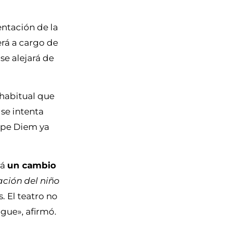
entación de la
erá a cargo de
e alejará de
 habitual que
 se intenta
rpe Diem ya
rá
un cambio
ción del niño
. El teatro no
igue», afirmó.