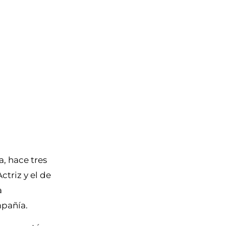
ta, hace tres
ctriz y el de
a
mpañía.