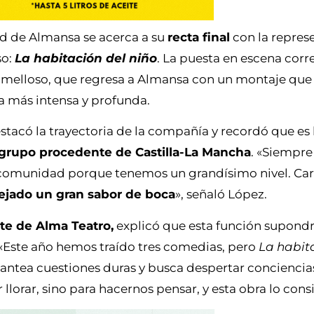
d de Almansa se acerca a su
recta final
con la repres
so:
La habitación del niño
. La puesta en escena corr
melloso, que regresa a Almansa con un montaje que s
a más intensa y profunda.
estacó la trayectoria de la compañía y recordó que es
grupo procedente de Castilla-La Mancha
. «Siempre
comunidad porque tenemos un grandísimo nivel. Ca
ejado un gran sabor de boca
», señaló López.
te de Alma Teatro,
explicó que esta función supond
«Este año hemos traído tres comedias, pero
La habita
plantea cuestiones duras y busca despertar conciencias
r llorar, sino para hacernos pensar, y esta obra lo cons