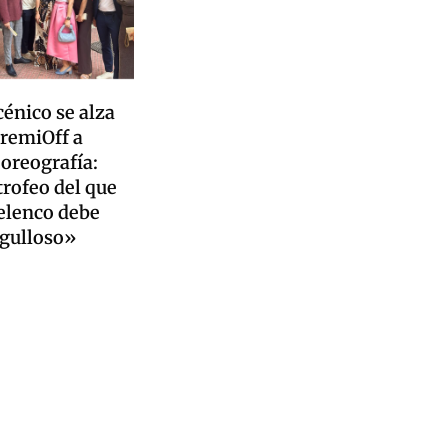
cénico se alza
PremiOff a
oreografía:
trofeo del que
 elenco debe
rgulloso»