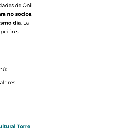
idades de Onil
ara no socios
.
ismo día
. La
ipción se
nú:
jaldres
ltural Torre