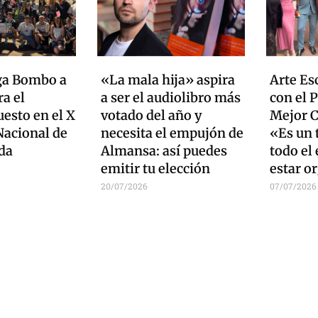
ga Bombo a
«La mala hija» aspira
Arte Es
a el
a ser el audiolibro más
con el 
esto en el X
votado del año y
Mejor C
acional de
necesita el empujón de
«Es un 
da
Almansa: así puedes
todo el
emitir tu elección
estar o
20/07/2026
07/07/2026