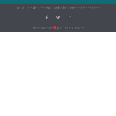
© La Tinta de Almansa - Todos los derechos reservados
Diseñado con
por
Javier Navalón