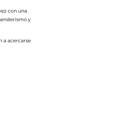
vez con una
 senderismo y
n a acercarse