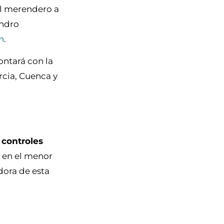
el merendero a
andro
n
.
ontará con la
rcia, Cuenca y
 controles
s en el menor
ora de esta