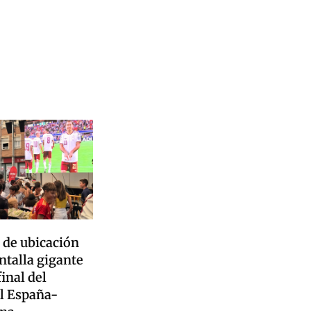
de ubicación
ntalla gigante
final del
l España-