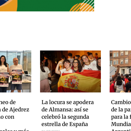
neo de
La locura se apodera
Cambio 
 de Ajedrez
de Almansa: así se
de la pa
no con
celebró la segunda
para la 
estrella de España
Mundia