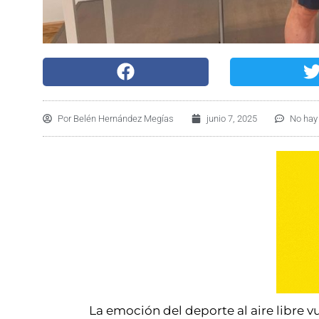
Por
Belén Hernández Megías
junio 7, 2025
No hay
La emoción del deporte al aire libre v