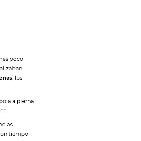
ones poco
ealizaban
renas
, los
 bola a pierna
ica.
ncias
 con tiempo