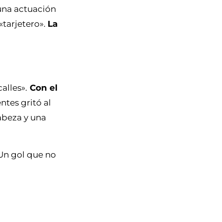
 una actuación
«tarjetero».
La
alles».
Con el
entes gritó al
abeza y una
 Un gol que no