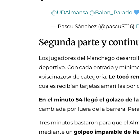
@UDAlmansa
@Balon_Parado
— Pascu Sánchez (@pascuST16)
D
Segunda parte y continua
Los jugadores del Manchego desarrolla
deportivo. Con cada entrada y mínimo 
«piscinazos» de categoría.
Le tocó rem
cuales recibían tarjetas amarillas por 
En el minuto 54 llegó el golazo de l
cambiada por fuera de la barrera. Peral
Tres minutos bastaron para que el Alm
mediante un
golpeo imparable de Nav