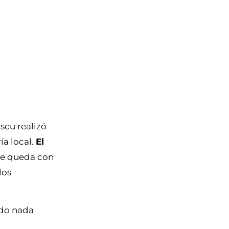
scu realizó
ía local.
El
 se queda con
los
ido nada