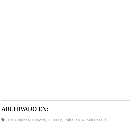
ARCHIVADO EN:
CB Almansa
,
Deporte
,
LEB Oro
,
Pabellón
,
Rubén Perelló