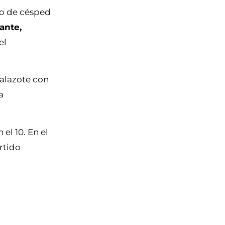
po de césped
ante,
el
Balazote con
a
el 10. En el
artido