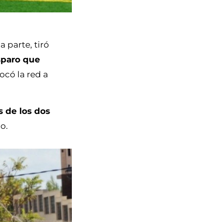
 parte, tiró
sparo que
tocó la red a
s de los dos
o.