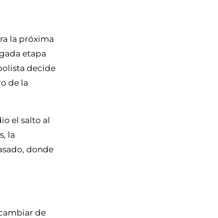
ra la próxima
ongada etapa
bolista decide
o de la
o el salto al
, la
pasado, donde
e cambiar de