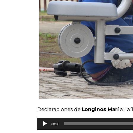
Declaraciones de
Longinos Marí
a La 
Reproductor
00:00
de