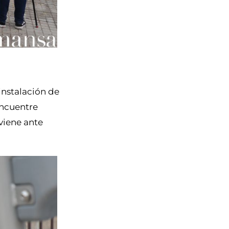
instalación de
encuentre
viene ante