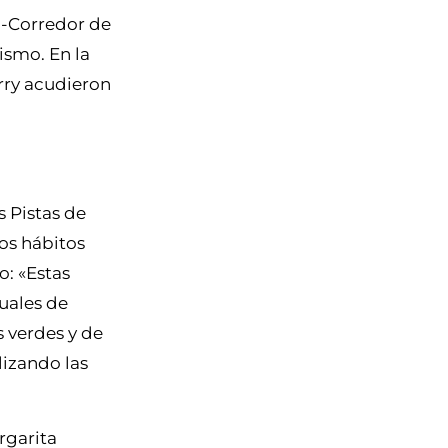
o-Corredor de
ismo. En la
rry acudieron
s Pistas de
los hábitos
o: «Estas
tuales de
s verdes y de
lizando las
rgarita