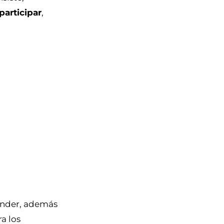
participar
,
lander, además
a los