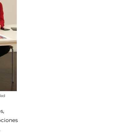
dad
s,
pciones
.