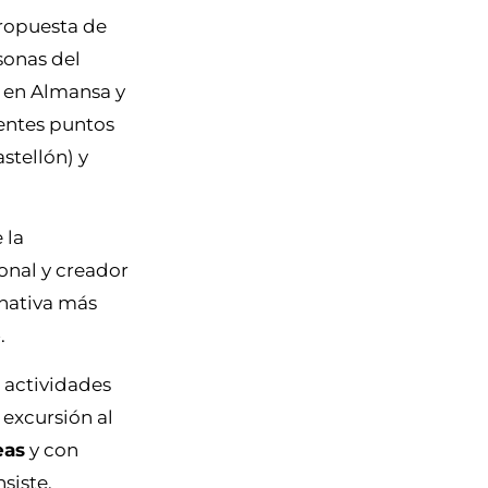
ropuesta de
sonas del
, en Almansa y
rentes puntos
stellón) y
 la
nal y creador
rnativa más
.
 actividades
 excursión al
eas
y con
siste,