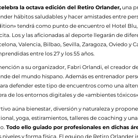
elebra la octava edición del Retiro Orlander,
una p
render hábitos saludables y hacer amistades entre per
dition» tendrá como punto de encuentro el Hotel Blu
cita. Los y las aficionadas al deporte llegarán de dife
lona, Valencia, Bilbao, Sevilla, Zaragoza, Oviedo y Ca
prendidas entre los 27 y los 55 años.
nción a su organizador, Fabri Orlandi, el creador de
nde del mundo hispano. Además es entrenador perso
para defender este tipo de encuentros como una alte
era de los entornos digitales y de «ambientes tóxicos»
ivo aúna bienestar, diversión y naturaleza y propone
nal, yoga, estiramientos, talleres de coaching y una
co.
Todo ello guiado por profesionales en dichas ár
iveles y forma física. El equipo de Retiro Orlander in