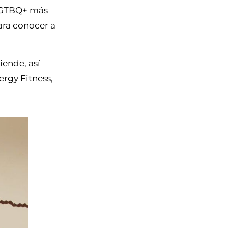
 LGTBQ+ más
ara conocer a
iende, así
rgy Fitness,