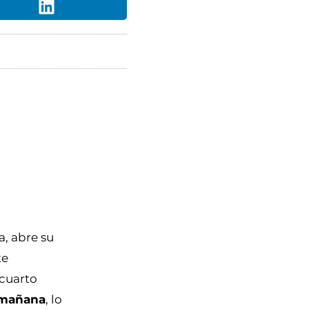
, abre su
te
 cuarto
e mañana
, lo