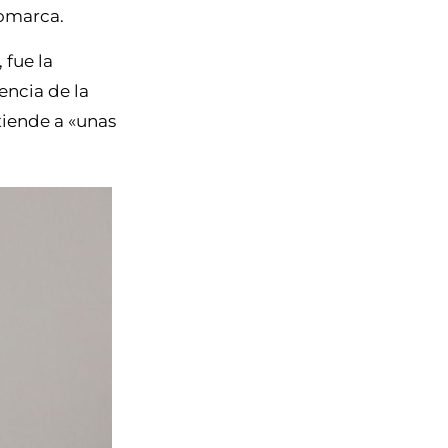
comarca.
, fue la
encia de la
tiende a «unas