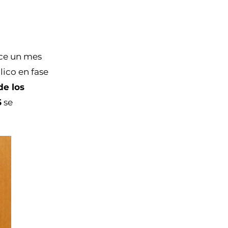
ace un mes
lico en fase
de los
5
se