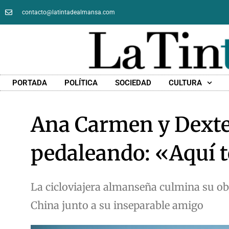
contacto@latintadealmansa.com
PORTADA
POLÍTICA
SOCIEDAD
CULTURA
Ana Carmen y Dexter
pedaleando: «Aquí t
La cicloviajera almanseña culmina su obj
China junto a su inseparable amigo