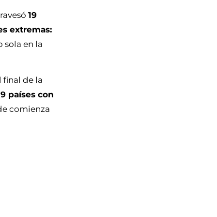
travesó
19
es extremas:
 sola en la
final de la
19 países con
de comienza