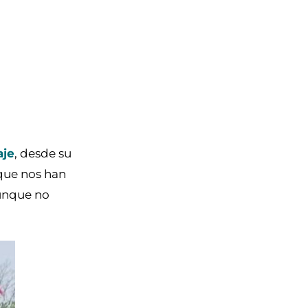
aje
, desde su
 que nos han
aunque no