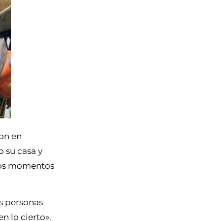
ron en
 su casa y
dos momentos
as personas
n lo cierto».