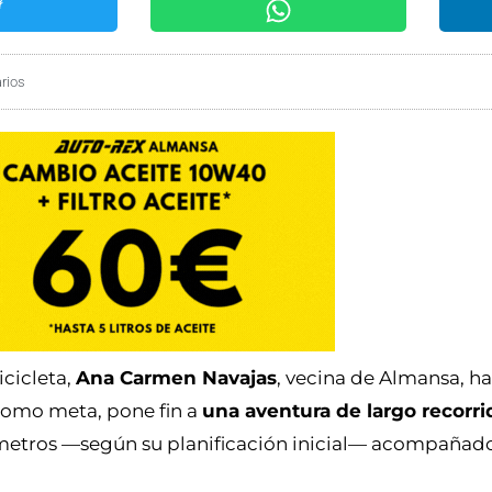
rios
cicleta,
Ana Carmen Navajas
, vecina de Almansa, h
 como meta, pone fin a
una aventura de largo recorri
ómetros —según su planificación inicial— acompañad