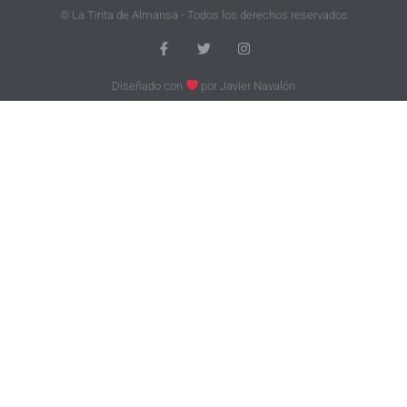
© La Tinta de Almansa - Todos los derechos reservados
Diseñado con
por
Javier Navalón