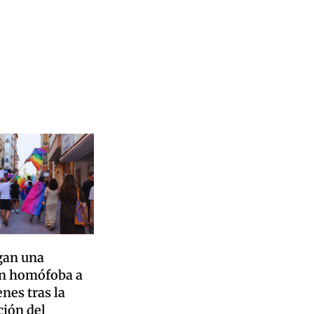
gan una
ón homófoba a
nes tras la
ción del