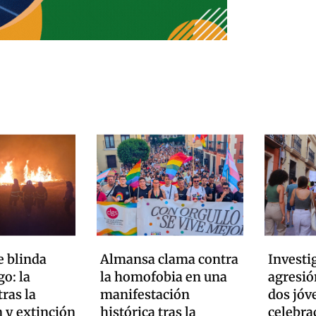
 blinda
Almansa clama contra
Investi
go: la
la homofobia en una
agresi
tras la
manifestación
dos jóve
 y extinción
histórica tras la
celebra