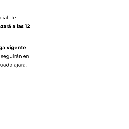
cial de
ará a las 12
iga vigente
 seguirán en
Guadalajara.