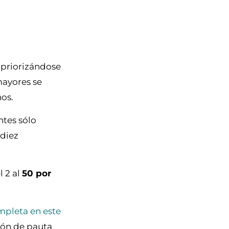
o priorizándose
mayores se
nos.
ntes sólo
 diez
l 2 al
50 por
mpleta en este
ión de pauta