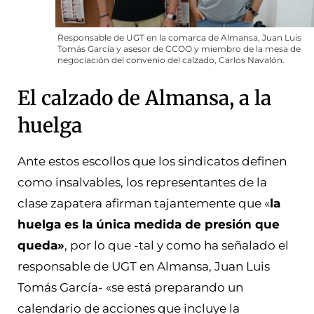
Responsable de UGT en la comarca de Almansa, Juan Luis
Tomás García y asesor de CCOO y miembro de la mesa de
negociación del convenio del calzado, Carlos Navalón.
El calzado de Almansa, a la
huelga
Ante estos escollos que los sindicatos definen
como insalvables, los representantes de la
clase zapatera afirman tajantemente que «
la
huelga es la única medida de presión que
queda»
, por lo que -tal y como ha señalado el
responsable de UGT en Almansa, Juan Luis
Tomás García- «se está preparando un
calendario de acciones que incluye la