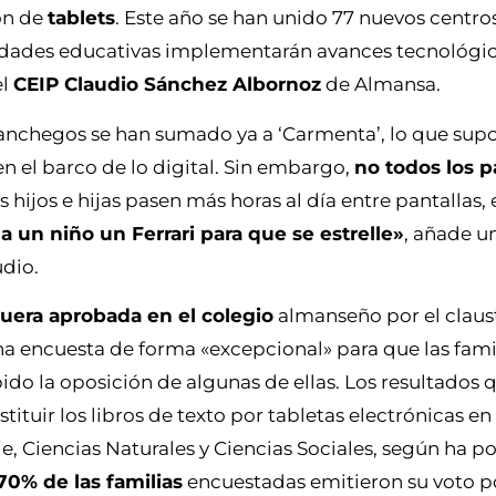
ión de
tablets
. Este año se han unido 77 nuevos centros
idades educativas implementarán avances tecnológic
el
CEIP Claudio Sánchez Albornoz
de Almansa.
nchegos se han sumado ya a ‘Carmenta’, lo que supo
en el barco de lo digital. Sin embargo,
no todos los p
 hijos e hijas pasen más horas al día entre pantallas
a un niño un Ferrari para que se estrelle»
, añade 
udio.
fuera aprobada en el colegio
almanseño por el claust
una encuesta de forma «excepcional» para que las fami
bido la oposición de algunas de ellas. Los resultados
tituir los libros de texto por tabletas electrónicas e
 Ciencias Naturales y Ciencias Sociales, según ha p
70% de las familias
encuestadas emitieron su voto po