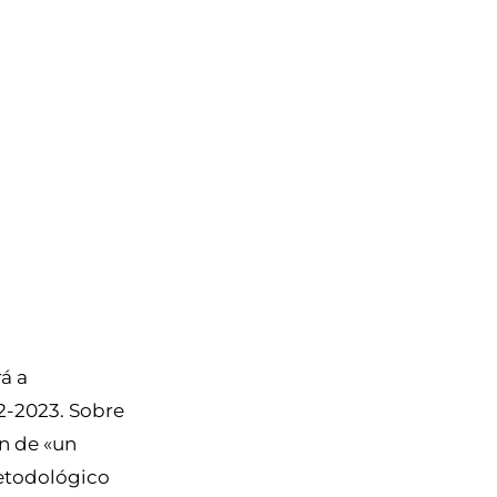
á a
22-2023. Sobre
ón de «un
etodológico