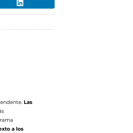
prendente.
Las
ás
ograma
exto a los