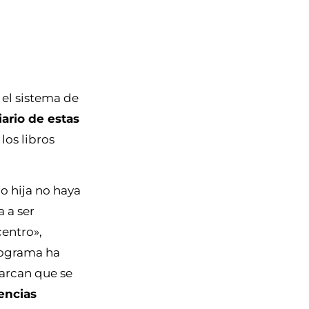
 el sistema de
ario de estas
 los libros
o hija no haya
 a ser
centro»,
programa ha
arcan que se
encias