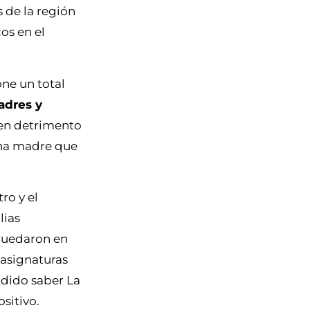
 de la región
os en el
ne un total
adres y
, en detrimento
una madre que
ro y el
lias
 quedaron en
n asignaturas
odido saber La
sitivo.