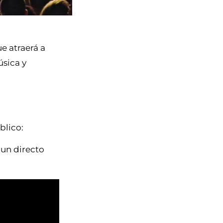
ue atraerá a
úsica y
blico:
 un directo