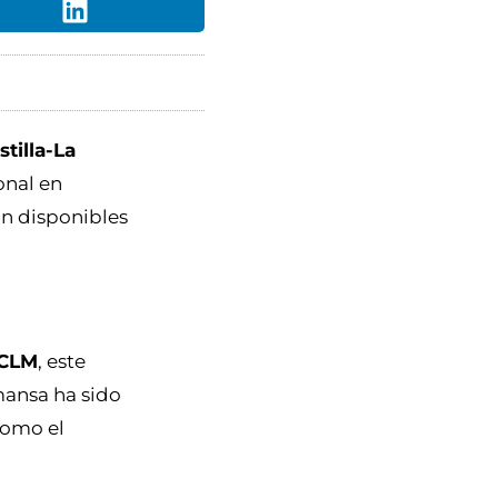
tilla-La
ional en
án disponibles
 CLM
, este
lmansa ha sido
como el