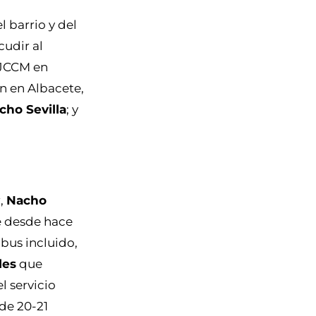
l barrio y del
cudir al
 JCCM en
ón en Albacete,
cho Sevilla
; y
r,
Nacho
e desde hace
bus incluido,
les
que
 servicio
de 20-21