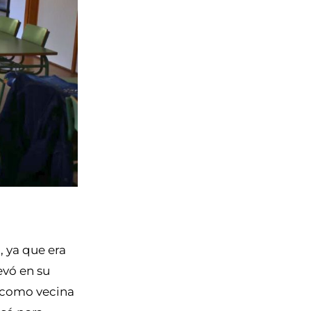
, ya que era
evó en su
o como vecina