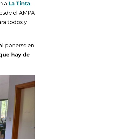
an a
La Tinta
 desde el AMPA
ra todos y
al ponerse en
que hay de