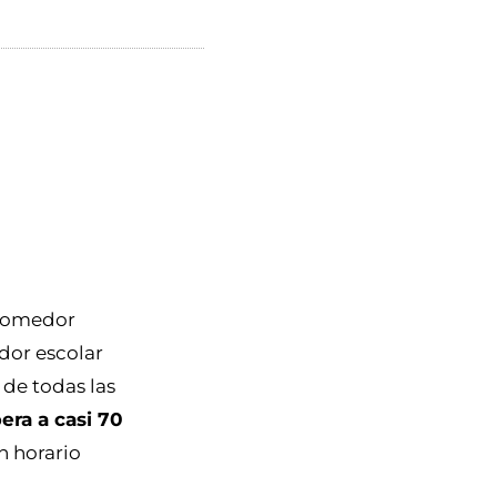
e comedor
dor escolar
 de todas las
era a casi 70
n horario