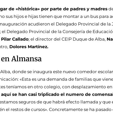
r de «histórica» por parte de padres y madres
de
 sus hijos e hijas tienen que montar a un bus para a
 inauguración acudieron el Delegado Provincial de la
; el Delegado Provincial de la Consejería de Educaci
,
Pilar Callado
; el director del CEIP Duque de Alba,
Na
ntro,
Dolores Martínez.
 en Almansa
e Alba, donde se inaugura este nuevo comedor escola
nicación: «Esta es una demanda de familias que vien
es teníamos en otro colegio, con desplazamiento en 
a aquí se han casi triplicado el numero de comensa
stamos seguros de que habrá efecto llamada y que el
én el restos de cursos». Concretamente se ha pasado 