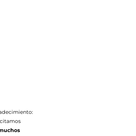
radecimiento:
icitamos
 muchos