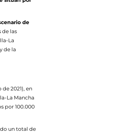
e sitúan por
scenario de
 de las
lla-La
y de la
 de 2021), en
illa-La Mancha
os por 100.000
ado un total de