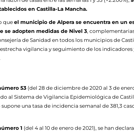
 la razón de tasas entre las semanas 1 y 53 (+2.200%),
s
tablecidos en Castilla-La Mancha.
to que
el municipio de Alpera se encuentra en un e
ge se adopten medidas de Nivel 3
, complementarias
nsejería de Sanidad en todos los municipios de Casti
trecha vigilancia y seguimiento de los indicadores 
.
número 53
(del 28 de diciembre de 2020 al 3 de enero
ado al Sistema de Vigilancia Epidemiológica de Cast
e supone una tasa de incidencia semanal de 381,3 cas
número 1
(del 4 al 10 de enero de 2021), se han declar