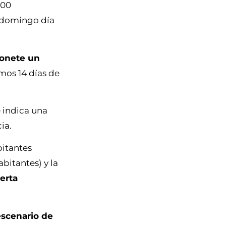
000
o domingo día
Bonete un
mos 14 días de
e indica una
ia.
bitantes
bitantes) y la
erta
escenario de