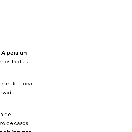
 Alpera un
mos 14 días
que indica una
levada
sa de
ero de casos