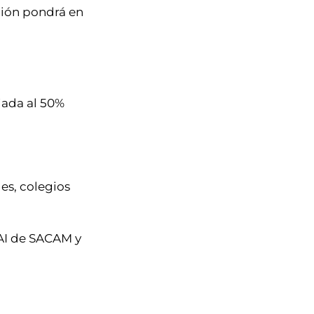
ación pondrá en
iada al 50%
les, colegios
PAI de SACAM y