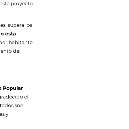
 este proyecto
s, supera los
do esta
por habitante
mento del
o Popular
gradecido el
utados son
es y