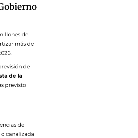
 Gobierno
millones de
ortizar más de
2026.
previsión de
sta de la
s previsto
rencias de
a o canalizada