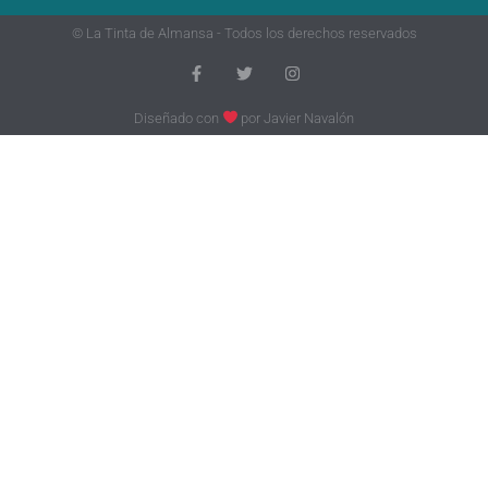
© La Tinta de Almansa - Todos los derechos reservados
Diseñado con
por
Javier Navalón