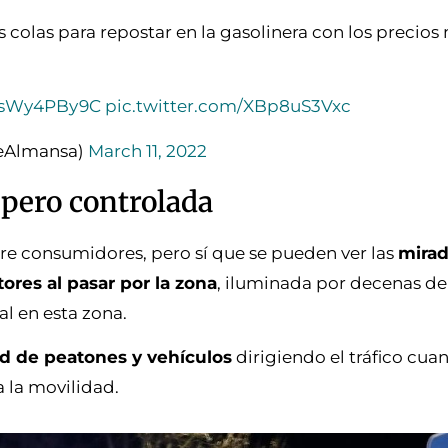
 colas para repostar en la gasolinera con los precios
/esWy4PBy9C
pic.twitter.com/XBp8uS3Vxc
DeAlmansa)
March 11, 2022
 pero controlada
tre consumidores, pero sí que se pueden ver las
mirad
res al pasar por la zona
, iluminada por decenas de
l en esta zona.
dad de peatones y vehículos
dirigiendo el tráfico cua
 la movilidad.