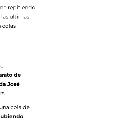
ene repitiendo
 las últimas
s colas
 e
arato de
ida José
ez.
 una cola de
 subiendo