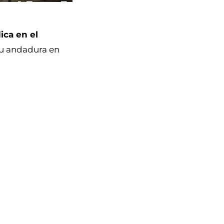
ica en el
su andadura en