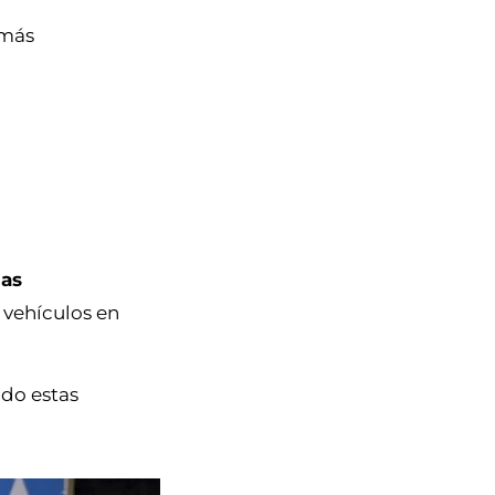
 más
as
 vehículos en
ndo estas