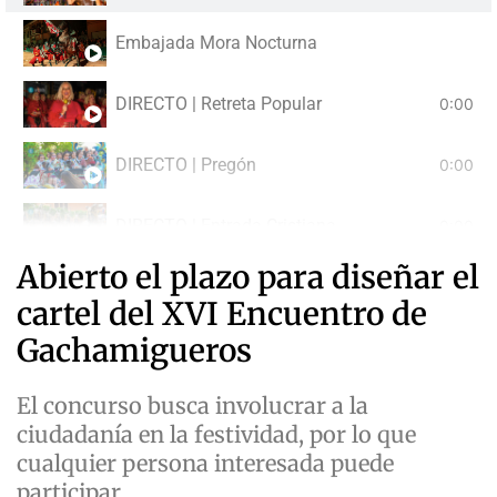
Embajada Mora Nocturna
DIRECTO | Retreta Popular
0:00
DIRECTO | Pregón
0:00
DIRECTO | Entrada Cristiana
0:00
Abierto el plazo para diseñar el
DIRECTO | Gran Desfile Festero
0:00
cartel del XVI Encuentro de
Gachamigueros
El concurso busca involucrar a la
ciudadanía en la festividad, por lo que
cualquier persona interesada puede
participar