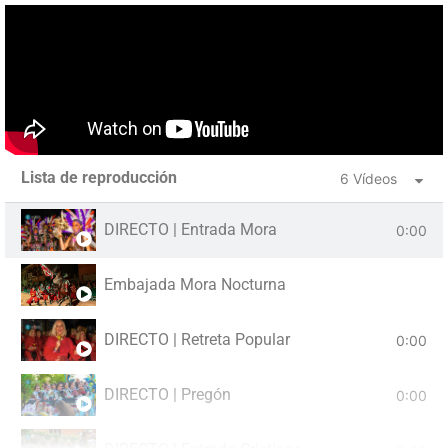
Lista de reproducción
6 Vídeos
DIRECTO | Entrada Mora
0:00
Embajada Mora Nocturna
DIRECTO | Retreta Popular
0:00
DIRECTO | Pregón
0:00