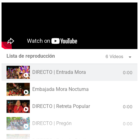
Lista de reproducción
6 Vídeos
DIRECTO | Entrada Mora
0:00
Embajada Mora Nocturna
DIRECTO | Retreta Popular
0:00
DIRECTO | Pregón
0:00