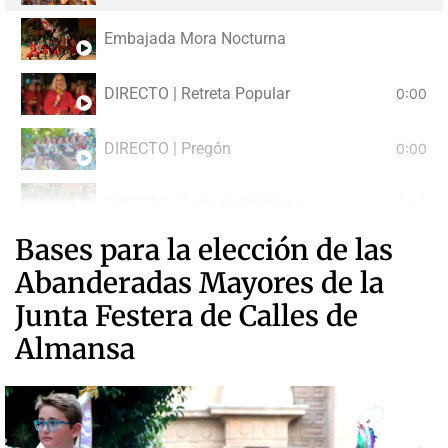
Embajada Mora Nocturna
DIRECTO | Retreta Popular
0:00
DIRECTO | Pregón
0:00
DIRECTO | Entrada Cristiana
0:00
Bases para la elección de las
DIRECTO | Gran Desfile Festero
0:00
Abanderadas Mayores de la
Junta Festera de Calles de
Almansa