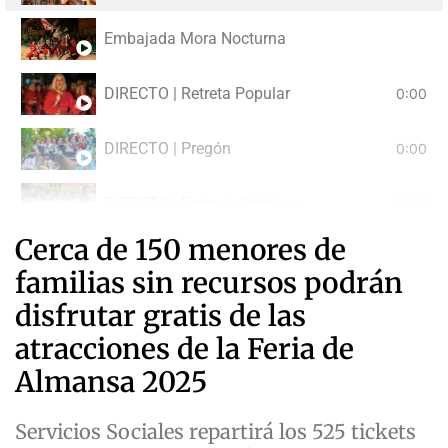
Embajada Mora Nocturna
DIRECTO | Retreta Popular
0:00
DIRECTO | Pregón
0:00
DIRECTO | Entrada Cristiana
0:00
Cerca de 150 menores de
DIRECTO | Gran Desfile Festero
0:00
familias sin recursos podrán
disfrutar gratis de las
atracciones de la Feria de
Almansa 2025
Servicios Sociales repartirá los 525 tickets