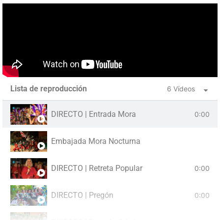
Lista de reproducción
6 Vídeos
DIRECTO | Entrada Mora
0:00
Embajada Mora Nocturna
DIRECTO | Retreta Popular
0:00
DIRECTO | Pregón
0:00