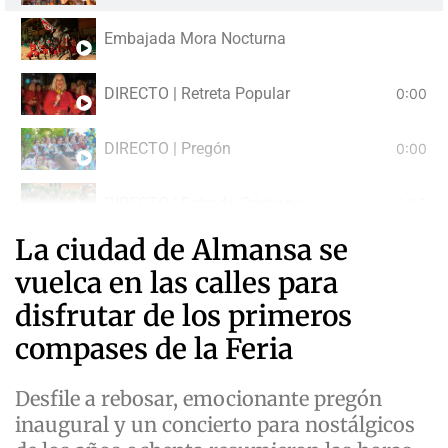
Embajada Mora Nocturna
DIRECTO | Retreta Popular
0:00
DIRECTO | Pregón
0:00
DIRECTO | Entrada Cristiana
0:00
La ciudad de Almansa se
DIRECTO | Gran Desfile Festero
0:00
vuelca en las calles para
disfrutar de los primeros
compases de la Feria
Desfile a rebosar, emocionante pregón
inaugural y un concierto para nostálgicos