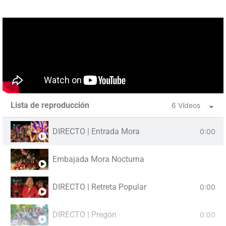
Lista de reproducción
6 Vídeos
DIRECTO | Entrada Mora
0:00
Embajada Mora Nocturna
DIRECTO | Retreta Popular
0:00
DIRECTO | Pregón
0:00