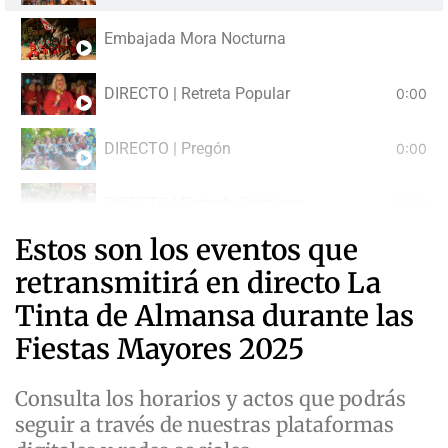
Embajada Mora Nocturna
DIRECTO | Retreta Popular
0:00
DIRECTO | Pregón
0:00
DIRECTO | Entrada Cristiana
0:00
Estos son los eventos que
DIRECTO | Gran Desfile Festero
0:00
retransmitirá en directo La
Tinta de Almansa durante las
Fiestas Mayores 2025
Consulta los horarios y actos que podrás
seguir a través de nuestras plataformas