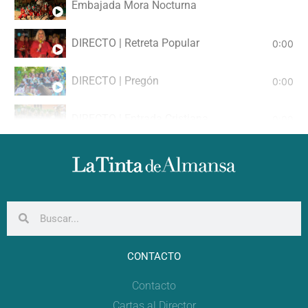
Embajada Mora Nocturna
DIRECTO | Retreta Popular
0:00
DIRECTO | Pregón
0:00
DIRECTO | Entrada Cristiana
0:00
DIRECTO | Gran Desfile Festero
0:00
CONTACTO
Contacto
Cartas al Director