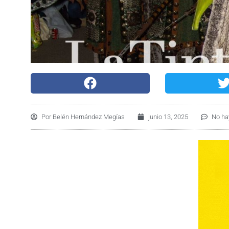
Por
Belén Hernández Megías
junio 13, 2025
No ha