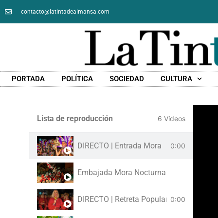
contacto@latintadealmansa.com
PORTADA
POLÍTICA
SOCIEDAD
CULTURA
Lista de reproducción
6 Vídeos
DIRECTO | Entrada Mora
0:00
Embajada Mora Nocturna
DIRECTO | Retreta Popular
0:00