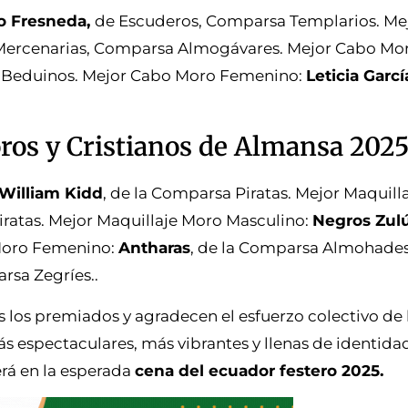
o Fresneda,
de Escuderos, Comparsa Templarios. Me
Mercenarias, Comparsa Almogávares. Mejor Cabo Mor
a Beduinos. Mejor Cabo Moro Femenino:
Leticia Garcí
ros y Cristianos de Almansa 202
William Kidd
, de la Comparsa Piratas. Mejor Maquilla
iratas. Mejor Maquillaje Moro Masculino:
Negros Zul
 Moro Femenino:
Antharas
, de la Comparsa Almohades
rsa Zegríes..
os los premiados y agradecen el esfuerzo colectivo de
ás espectaculares, más vibrantes y llenas de identidad
rá en la esperada
cena del ecuador festero 2025.