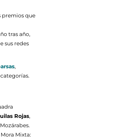
os premios que
ño tras año,
de sus redes
arsas
,
 categorías.
uadra
uilas Rojas
,
 Mozárabes.
 Mora Mixta: