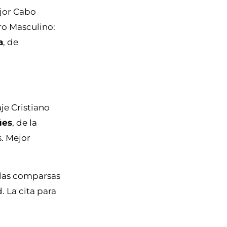
jor Cabo
o Masculino:
a
, de
5
je Cristiano
úes
, de la
. Mejor
 las comparsas
. La cita para