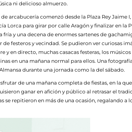
música ni delicioso almuerzo.
a de arcabucería comenzó desde la Plaza Rey Jaime I,
cía Lorca para girar por calle Aragón y finalizar en la 
za fría y una decena de enormes sartenes de gachamig
ar de festeros y vecindad. Se pudieron ver curiosas i
ibre y en directo, muchas casacas festeras, los músicos
cinas en una mañana normal para ellos. Una fotografí
sa Almansa durante una jornada como la del sábado.
sfrutar de una mañana completa de fiestas, en la qu
uisieron ganar en afición y público al retrasar el tradi
as se repitieron en más de una ocasión, regalando a l