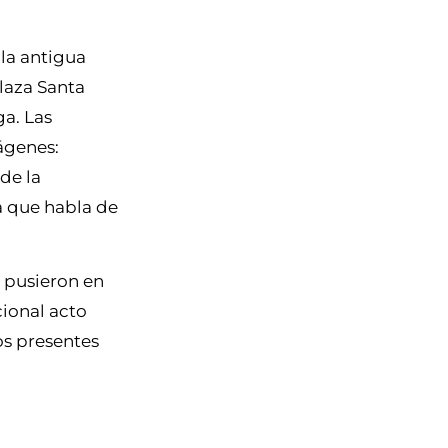
 la antigua
Plaza Santa
a. Las
mágenes:
 de la
a que habla de
e pusieron en
cional acto
os presentes