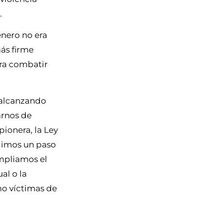
.
énero no era
ás firme
ara combatir
, alcanzando
arnos de
ionera, la Ley
 dimos un paso
ampliamos el
al o la
o víctimas de