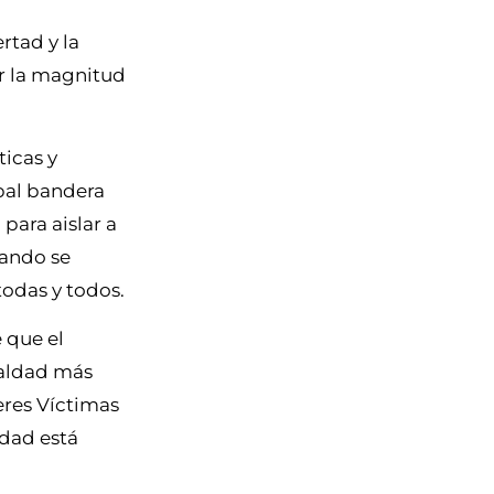
rtad y la
er la magnitud
ticas y
pal bandera
para aislar a
uando se
todas y todos.
e que el
ualdad más
eres Víctimas
edad está