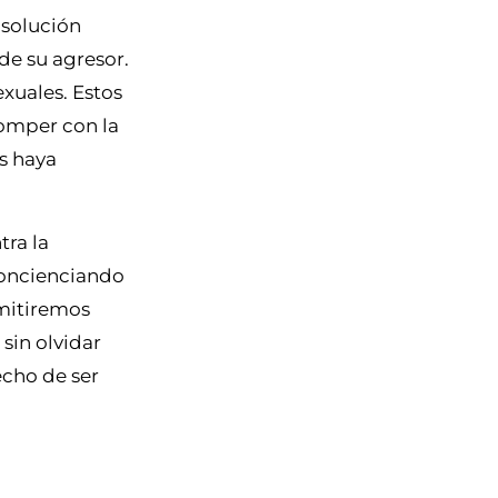
 solución
de su agresor.
xuales. Estos
romper con la
s haya
tra la
concienciando
dmitiremos
sin olvidar
echo de ser