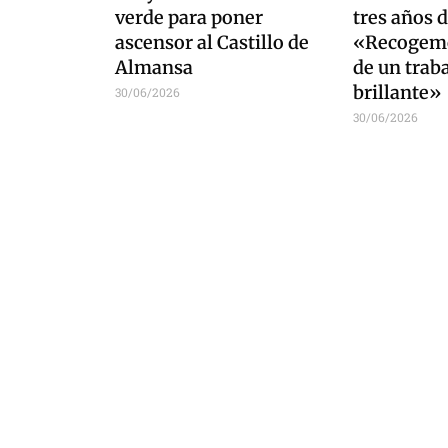
verde para poner
tres años d
ascensor al Castillo de
«Recogemo
Almansa
de un trab
brillante»
30/06/2026
30/06/2026