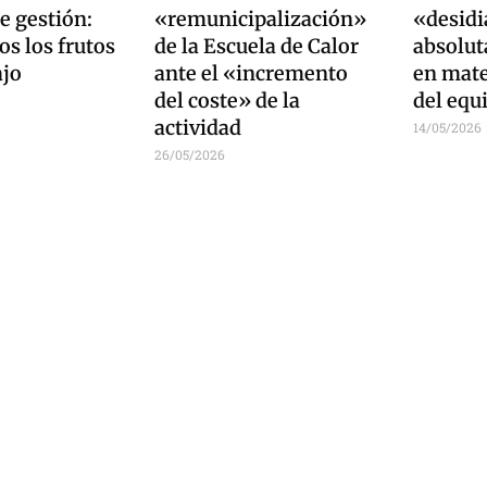
e gestión:
«remunicipalización»
«desidia
s los frutos
de la Escuela de Calor
absolut
ajo
ante el «incremento
en mate
del coste» de la
del equ
actividad
14/05/2026
26/05/2026