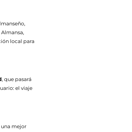
almanseño,
e Almansa,
ión local para
d
, que pasará
rio: el viaje
ó una mejor