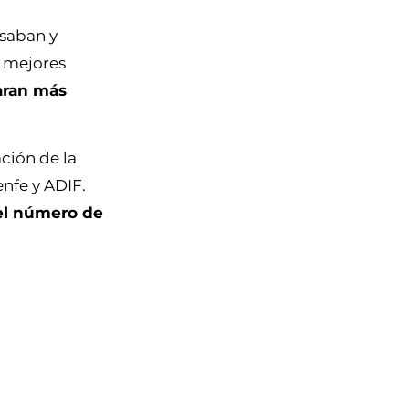
asaban y
y mejores
aran más
ción de la
enfe y ADIF.
 el número de