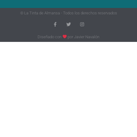
© La Tinta de Almansa - Todos los derechos reservados
Diseñado con
por
Javier Navalón