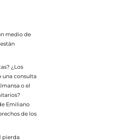
un medio de
 están
tas? ¿Los
o una consulta
Almansa o el
itarios?
 de Emiliano
erechos de los
l pierda