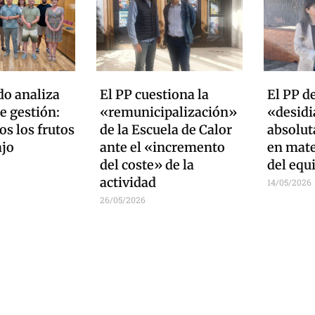
do analiza
El PP cuestiona la
El PP d
e gestión:
«remunicipalización»
«desidia
s los frutos
de la Escuela de Calor
absolut
ajo
ante el «incremento
en mate
del coste» de la
del equ
actividad
14/05/2026
26/05/2026