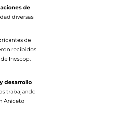
alaciones de
udad diversas
bricantes de
eron recibidos
 de Inescop,
y desarrollo
mos trabajando
n Aniceto