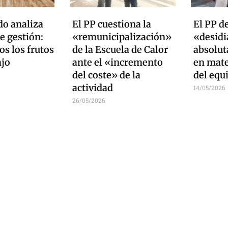
do analiza
El PP cuestiona la
El PP d
e gestión:
«remunicipalización»
«desidia
s los frutos
de la Escuela de Calor
absolut
ajo
ante el «incremento
en mate
del coste» de la
del equ
actividad
14/05/2026
26/05/2026