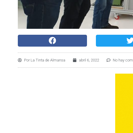
Por
La Tinta de Almansa
abril 6, 2022
No hay com