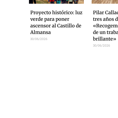
Proyecto histórico: luz
Pilar Calla
verde para poner
tres años d
ascensor al Castillo de
«Recogemo
Almansa
de un trab
brillante»
30/06/2026
30/06/2026