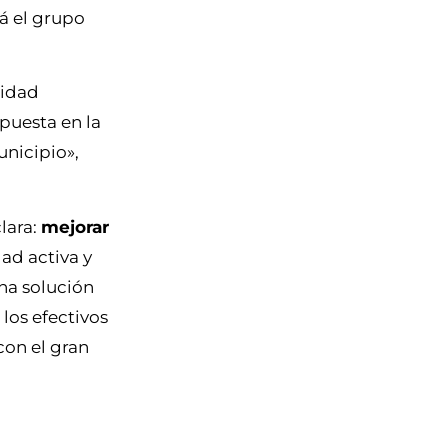
á el grupo
ridad
puesta en la
unicipio»,
lara:
mejorar
ad activa y
una solución
los efectivos
 con el gran