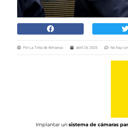
Por
La Tinta de Almansa
abril 24, 2025
No hay co
Implantar un
sistema de cámaras para