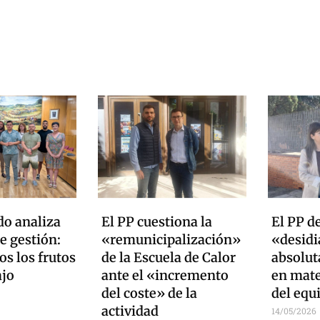
do analiza
El PP cuestiona la
El PP d
e gestión:
«remunicipalización»
«desidia
s los frutos
de la Escuela de Calor
absolut
ajo
ante el «incremento
en mate
del coste» de la
del equ
actividad
14/05/2026