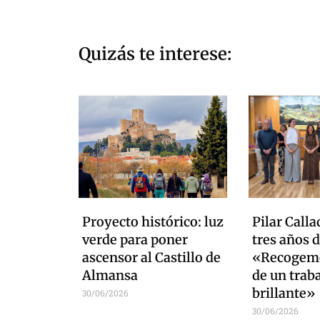
Quizás te interese:
Proyecto histórico: luz
Pilar Calla
verde para poner
tres años d
ascensor al Castillo de
«Recogemo
Almansa
de un trab
brillante»
30/06/2026
30/06/2026