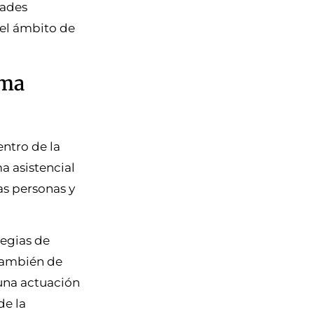
dades
el ámbito de
ema
entro de la
a asistencial
as personas y
tegias de
 también de
 una actuación
de la