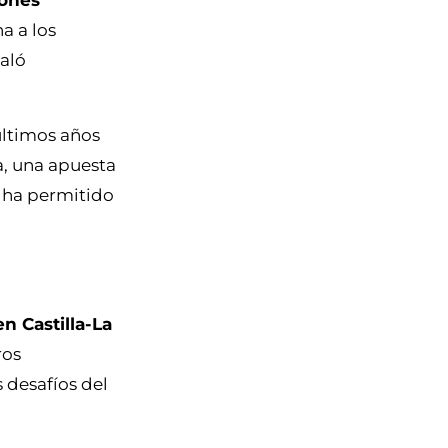
iones
a a los
ñaló
últimos años
ca, una apuesta
e ha permitido
n Castilla-La
ros
 desafíos del