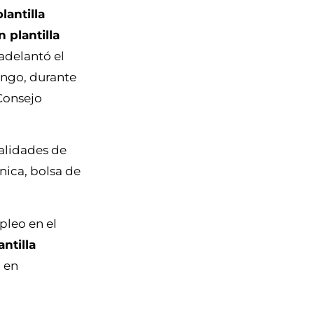
lantilla
n plantilla
 adelantó el
engo, durante
 Consejo
ialidades de
ánica, bolsa de
pleo en el
ntilla
, en