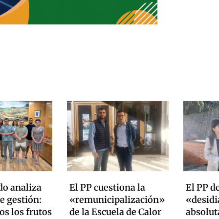
do analiza
El PP cuestiona la
El PP d
e gestión:
«remunicipalización»
«desidia
s los frutos
de la Escuela de Calor
absolut