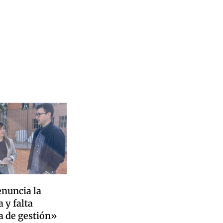
enuncia la
 y falta
a de gestión»