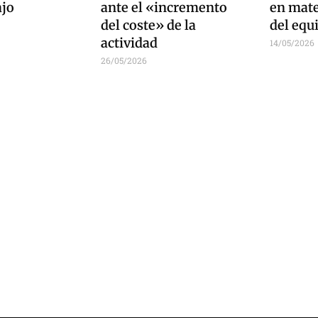
ajo
ante el «incremento
en mate
del coste» de la
del equ
actividad
14/05/2026
26/05/2026