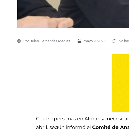
Por
Belén Hernández Megías
mayo 9, 2025
No ha
Cuatro personas en Almansa necesita
abril, según informó el
Comité de Anál