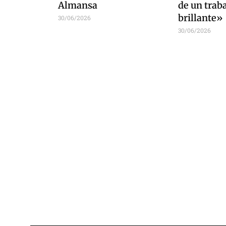
Almansa
de un trab
brillante»
30/06/2026
30/06/2026