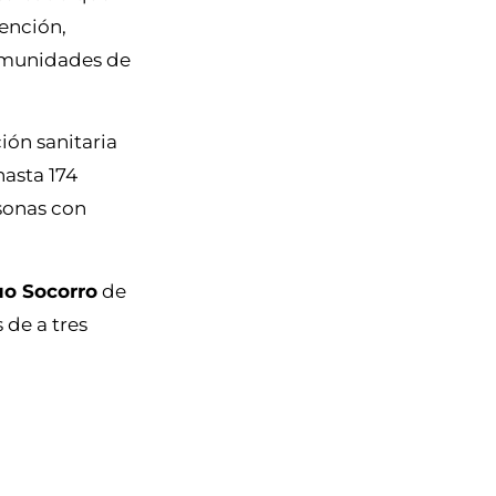
tención,
Comunidades de
ión sanitaria
hasta 174
rsonas con
uo Socorro
de
 de a tres