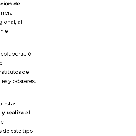
ación de
arrera
ional, al
ón e
n colaboración
e
nstitutos de
es y pósteres,
ó estas
y realiza el
de
 de este tipo