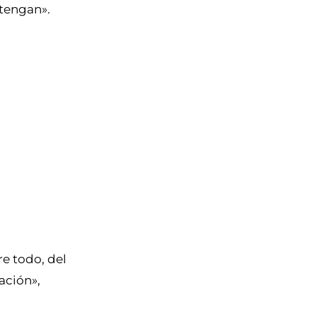
 tengan».
re todo, del
ación»,