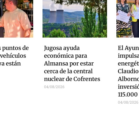
 puntos de
Jugosa ayuda
El Ayu
 vehículos
económica para
impulsa
ya están
Almansa por estar
energét
cerca de la central
Claudio
nuclear de Cofrentes
Alborno
inversi
04/08/2026
115.000
04/08/2026