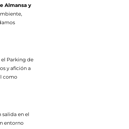
de Almansa y
Ambiente,
odamos
 el Parking de
os y afición a
il como
salida en el
un entorno