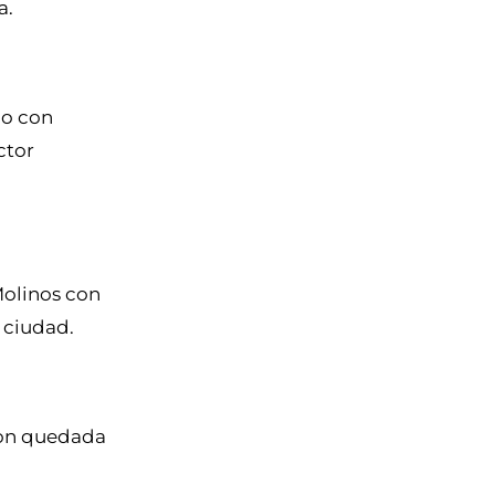
a.
lo con
ctor
 Molinos con
a ciudad.
 con quedada