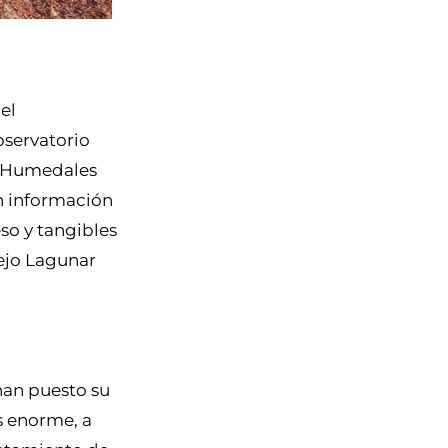
el
bservatorio
os Humedales
on información
so y tangibles
lejo Lagunar
han puesto su
es enorme, a