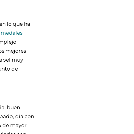
 en lo que ha
Humedales
,
omplejo
os mejores
papel muy
punto de
ia, buen
ábado, día con
to de mayor