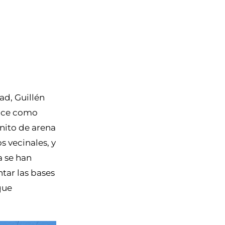
ad, Guillén
noce como
nito de arena
s vecinales, y
a se han
tar las bases
que