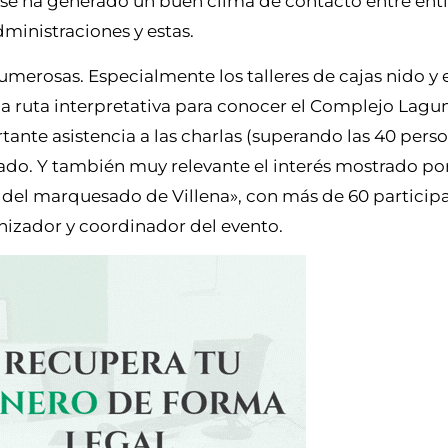
na se ha generado un buen clima de contacto entre en
ministraciones y estas.
umerosas. Especialmente los talleres de cajas nido y 
 la ruta interpretativa para conocer el Complejo Lagu
tante asistencia a las charlas (superando las 40 perso
bado. Y también muy relevante el interés mostrado por
s del marquesado de Villena», con más de 60 participa
anizador y coordinador del evento.