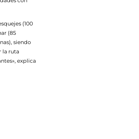
tidades con
esquejes (100
nar (85
nas), siendo
 la ruta
ntes», explica