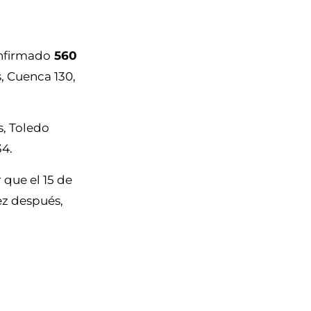
onfirmado
560
s, Cuenca 130,
s, Toledo
34.
 que el 15 de
ez después,