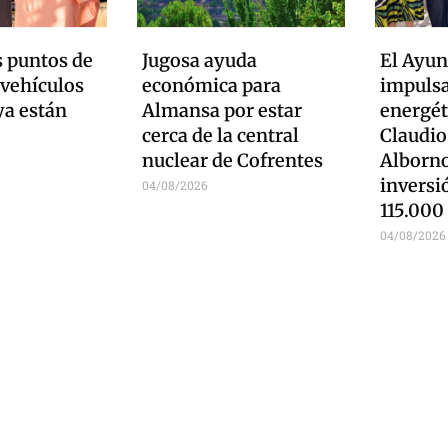
 puntos de
Jugosa ayuda
El Ayu
 vehículos
económica para
impulsa
ya están
Almansa por estar
energét
cerca de la central
Claudio
nuclear de Cofrentes
Alborno
inversi
04/08/2026
115.000
04/08/2026