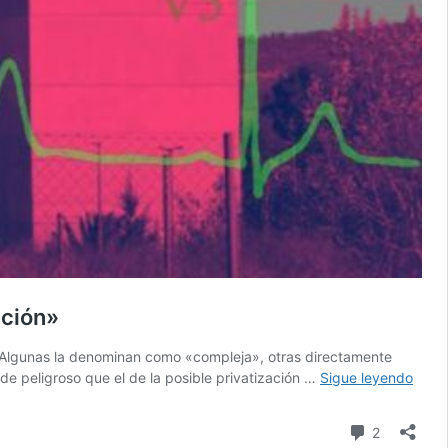
ación»
. Algunas la denominan como «compleja», otras directamente
La
de peligroso que el de la posible privatización …
Sigue leyendo
preo
situa
comentari
2
del