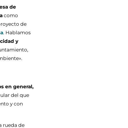
desa de
na
como
 proyecto de
sa
. Hablamos
icidad y
yuntamiento,
ambiente».
os en general,
gular del que
nto y con
la rueda de