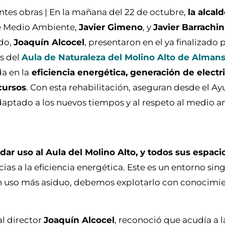
ntes obras | En la mañana del 22 de octubre,
la alcal
 de Medio Ambiente,
Javier Gimeno
, y
Javier Barrachi
ado,
Joaquín Alcocel
, presentaron en el ya finalizado
es del
Aula de Naturaleza del Molino Alto de Alman
a en la
eficiencia energética, generación de electr
cursos
. Con esta rehabilitación, aseguran desde el A
daptado a los nuevos tiempos y al respeto al medio 
dar uso al Aula del Molino Alto, y todos sus espaci
ias a la eficiencia energética. Este es un entorno sin
n uso más asiduo, debemos explotarlo con conocimie
al director
Joaquín Alcocel
, reconoció que acudía a 