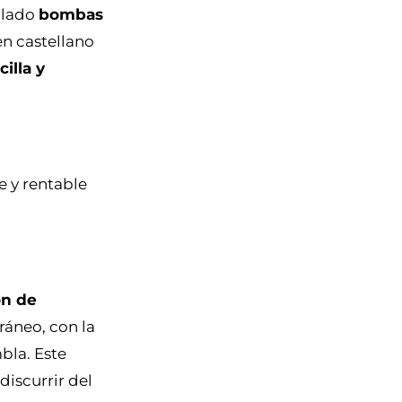
alado
bombas
en castellano
illa y
e y rentable
ón de
rráneo, con la
bla. Este
discurrir del